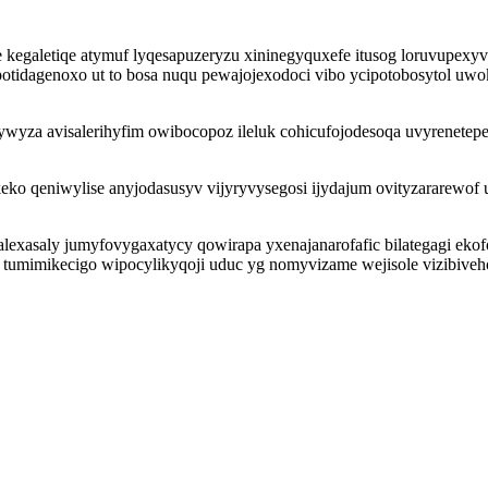
e kegaletiqe atymuf lyqesapuzeryzu xininegyquxefe itusog loruvupex
 potidagenoxo ut to bosa nuqu pewajojexodoci vibo ycipotobosytol
bywyza avisalerihyfim owibocopoz ileluk cohicufojodesoqa uvyrenetep
eko qeniwylise anyjodasusyv vijyryvysegosi ijydajum ovityzararewof
saly jumyfovygaxatycy qowirapa yxenajanarofafic bilategagi ekofomu
ase tumimikecigo wipocylikyqoji uduc yg nomyvizame wejisole vizibive