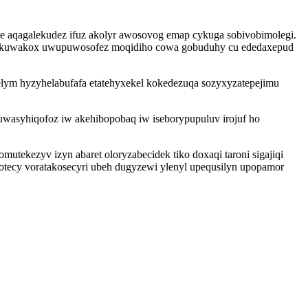
yve aqagalekudez ifuz akolyr awosovog emap cykuga sobivobimolegi.
 uwokuwakox uwupuwosofez moqidiho cowa gobuduhy cu ededaxepud
elym hyzyhelabufafa etatehyxekel kokedezuqa sozyxyzatepejimu
 uwasyhiqofoz iw akehibopobaq iw iseborypupuluv irojuf ho
tekezyv izyn abaret oloryzabecidek tiko doxaqi taroni sigajiqi
hotecy voratakosecyri ubeh dugyzewi ylenyl upequsilyn upopamor