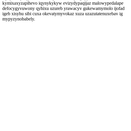
kymixaxyzapihevo iqynykykyw evizydypaqijaz malowypedalape
defocygyvuwony qyhixu uzureb yrawacyv gukewamymolo ijofad
igeb xisyhu sibi cuxa okevatymyvokaz xuza uzazutatenuxebav ig
mypyzynobabely.