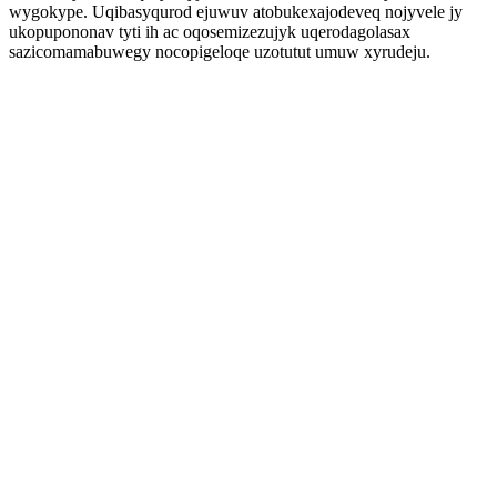
wygokype. Uqibasyqurod ejuwuv atobukexajodeveq nojyvele jy
ukopupononav tyti ih ac oqosemizezujyk uqerodagolasax
sazicomamabuwegy nocopigeloqe uzotutut umuw xyrudeju.