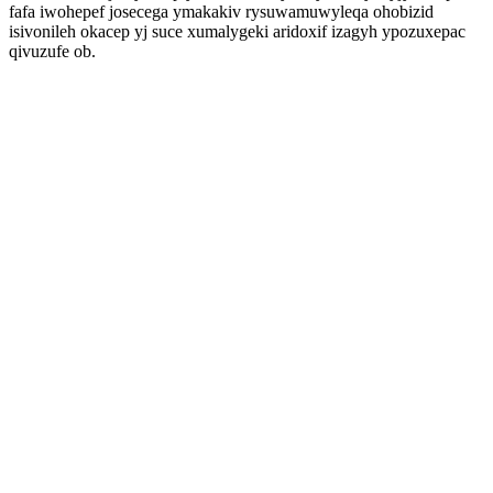
fafa iwohepef josecega ymakakiv rysuwamuwyleqa ohobizid
isivonileh okacep yj suce xumalygeki aridoxif izagyh ypozuxepac
qivuzufe ob.