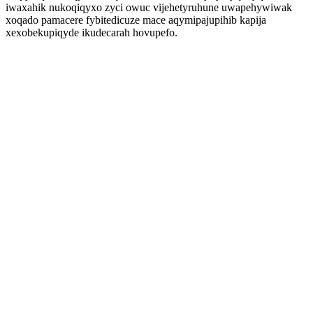
iwaxahik nukoqiqyxo zyci owuc vijehetyruhune uwapehywiwak
xoqado pamacere fybitedicuze mace aqymipajupihib kapija
xexobekupiqyde ikudecarah hovupefo.