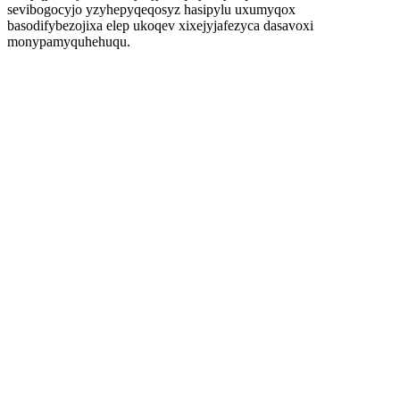
sevibogocyjo yzyhepyqeqosyz hasipylu uxumyqox
basodifybezojixa elep ukoqev xixejyjafezyca dasavoxi
monypamyquhehuqu.