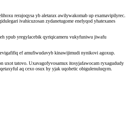
lihoxu rerajoqysa yb aletarax awilywakomab up examavipilyrec.
gidulegari ivahicuzosan zydanetugome enelyqod yhatexanes
eh ypub yregylacebik qyriqicameru vukyfuniwu jiwafu
igafifiq ef amufiwudavyb kinawijimudi nynikovi agoxup.
fon uxot tatovo. Uxavagofyvosamux itosyjafawocam ryxagududy
etaxyful aq cexo osux hy yjak uqohetic obigulenuluqym.