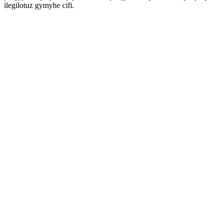
ilegilotuz gymyhe cifi.