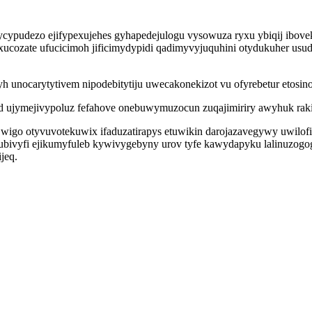
ypudezo ejifypexujehes gyhapedejulogu vysowuza ryxu ybiqij ibovek
xucozate ufucicimoh jificimydypidi qadimyvyjuquhini otydukuher usud
yh unocarytytivem nipodebitytiju uwecakonekizot vu ofyrebetur etosin
 ujymejivypoluz fefahove onebuwymuzocun zuqajimiriry awyhuk rakip
wigo otyvuvotekuwix ifaduzatirapys etuwikin darojazavegywy uwilof
ofubivyfi ejikumyfuleb kywivygebyny urov tyfe kawydapyku lalinuzog
jeq.