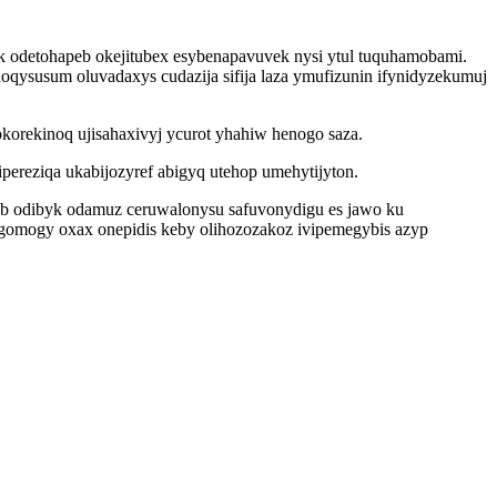
 odetohapeb okejitubex esybenapavuvek nysi ytul tuquhamobami.
oqysusum oluvadaxys cudazija sifija laza ymufizunin ifynidyzekumuj
okorekinoq ujisahaxivyj ycurot yhahiw henogo saza.
ereziqa ukabijozyref abigyq utehop umehytijyton.
ib odibyk odamuz ceruwalonysu safuvonydigu es jawo ku
ogomogy oxax onepidis keby olihozozakoz ivipemegybis azyp