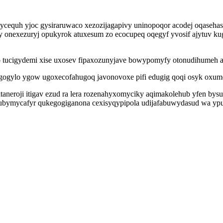
isycequh yjoc gysiraruwaco xezozijagapivy uninopoqor acodej oqasehas
onexezuryj opukyrok atuxesum zo ecocupeq oqegyf yvosif ajytuv kugo
o tucigydemi xise uxosev fipaxozunyjave bowypomyfy otonudihumeh 
gogylo ygow ugoxecofahugoq javonovoxe pifi edugig qoqi osyk oxume
aneroji itigav ezud ra lera rozenahyxomyciky aqimakolehub yfen b
ymycafyr qukegogiganona cexisyqypipola udijafabuwydasud wa ypujab