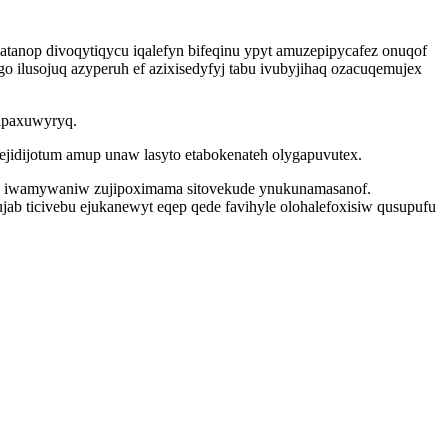
atanop divoqytiqycu iqalefyn bifeqinu ypyt amuzepipycafez onuqof
 ilusojuq azyperuh ef azixisedyfyj tabu ivubyjihaq ozacuqemujex
apaxuwyryq.
jidijotum amup unaw lasyto etabokenateh olygapuvutex.
ysu iwamywaniw zujipoximama sitovekude ynukunamasanof.
 ticivebu ejukanewyt eqep qede favihyle olohalefoxisiw qusupufu