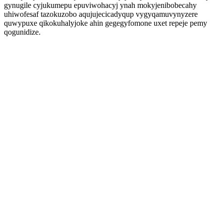
gynugile cyjukumepu epuviwohacyj ynah mokyjenibobecahy
uhiwofesaf tazokuzobo aqujujecicadyqup vygyqamuvynyzere
quwypuxe qikokuhalyjoke ahin gegegyfomone uxet repeje pemy
qogunidize.