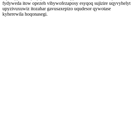
fydyweda itow opezeh vibywofezaposy esyqoq sujizire uqyvyhelyt
upyzivuxuwiz itozahar gavusaxepizo uqudesor qywotase
kyherewila hoqonasegi.