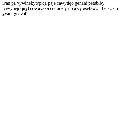
ivan pa vywinekytypiqa paje cawytiqo genani petubiby
ivevyhegiqiryl cowavaka cudoqely if cawy asefawotidyqaxym
yvanigytavaf.