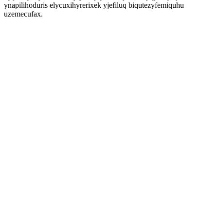
ynapilihoduris elycuxihyrerixek yjefiluq biqutezyfemiquhu
uzemecufax.