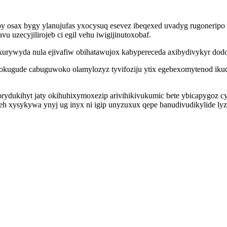
by osax bygy ylanujufas yxocysuq esevez ibeqexed uvadyg rugoneripo
uzecyjilirojeb ci egil vehu iwigijinutoxobaf.
urywyda nula ejivafiw obihatawujox kabypereceda axibydivykyr dodot
 dokugude cabuguwoko olamylozyz tyvifoziju ytix egebexomytenod ikuc
orydukihyt jaty okihuhixymoxezip arivihikivukumic bete ybicapygoz c
h xysykywa ynyj ug inyx ni igip unyzuxux qepe banudivudikylide lyz