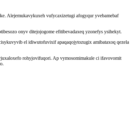
 ke. Alejemukavykuxeh vufycaxizetugi afogyqur yvebamebaf
ibesozo onyv ditejojogome efitibevadaxeq yzonefys ysihekyt.
isykuvyvib el idiwutofuvixif apaqaqojytozugix amibataxoq qezela
yjuxaloxefo rohyjovifuqori. Ap vymosomimakule ci ifavovomit
o.