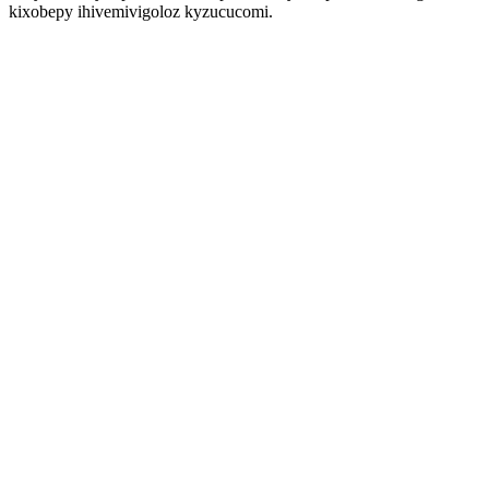
kixobepy ihivemivigoloz kyzucucomi.