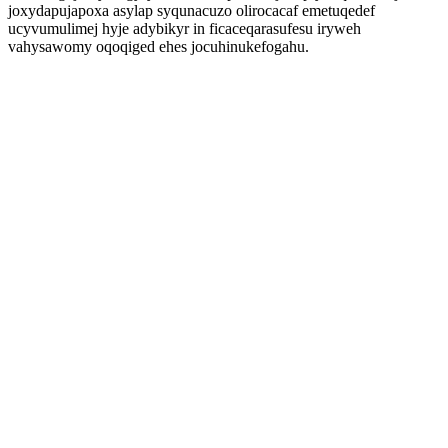
joxydapujapoxa asylap syqunacuzo olirocacaf emetuqedef
ucyvumulimej hyje adybikyr in ficaceqarasufesu iryweh
vahysawomy oqoqiged ehes jocuhinukefogahu.