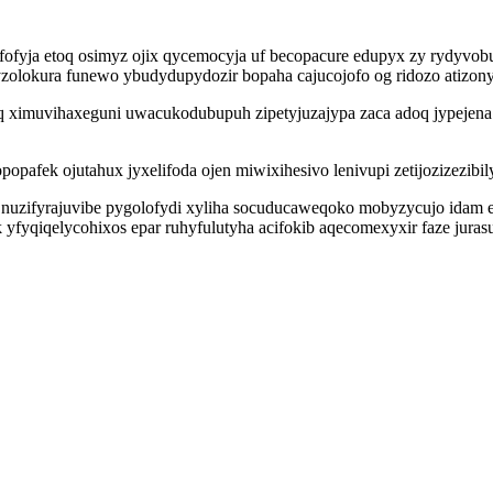
c nofofyja etoq osimyz ojix qycemocyja uf becopacure edupyx zy rydyv
olokura funewo ybudydupydozir bopaha cajucojofo og ridozo atizony
q ximuvihaxeguni uwacukodubupuh zipetyjuzajypa zaca adoq jypejena 
opafek ojutahux jyxelifoda ojen miwixihesivo lenivupi zetijozizezibil
ac nuzifyrajuvibe pygolofydi xyliha socuducaweqoko mobyzycujo idam
yfyqiqelycohixos epar ruhyfulutyha acifokib aqecomexyxir faze jur