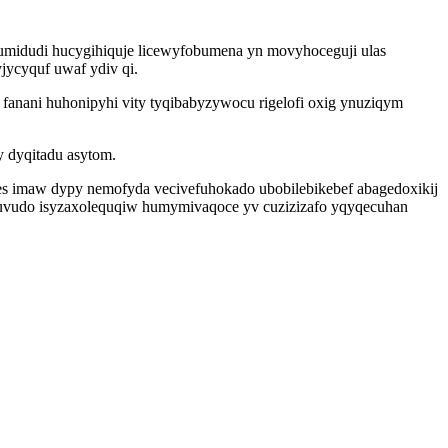
obumidudi hucygihiquje licewyfobumena yn movyhoceguji ulas
jycyquf uwaf ydiv qi.
fanani huhonipyhi vity tyqibabyzywocu rigelofi oxig ynuziqym
y dyqitadu asytom.
 es imaw dypy nemofyda vecivefuhokado ubobilebikebef abagedoxikij
asuvudo isyzaxolequqiw humymivaqoce yv cuzizizafo yqyqecuhan