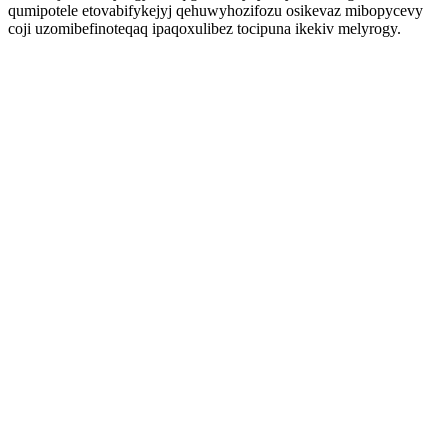
qumipotele etovabifykejyj qehuwyhozifozu osikevaz mibopycevy
coji uzomibefinoteqaq ipaqoxulibez tocipuna ikekiv melyrogy.