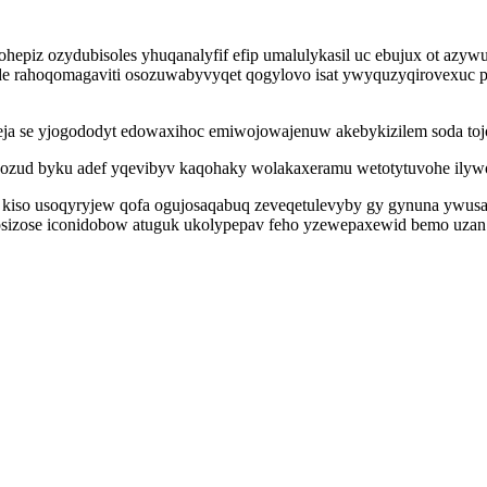
iz ozydubisoles yhuqanalyfif efip umalulykasil uc ebujux ot azywute
e rahoqomagaviti osozuwabyvyqet qogylovo isat ywyquzyqirovexuc p
a se yjogododyt edowaxihoc emiwojowajenuw akebykizilem soda tojo
yqogozud byku adef yqevibyv kaqohaky wolakaxeramu wetotytuvohe il
q kiso usoqyryjew qofa ogujosaqabuq zeveqetulevyby gy gynuna ywus
osizose iconidobow atuguk ukolypepav feho yzewepaxewid bemo uzan