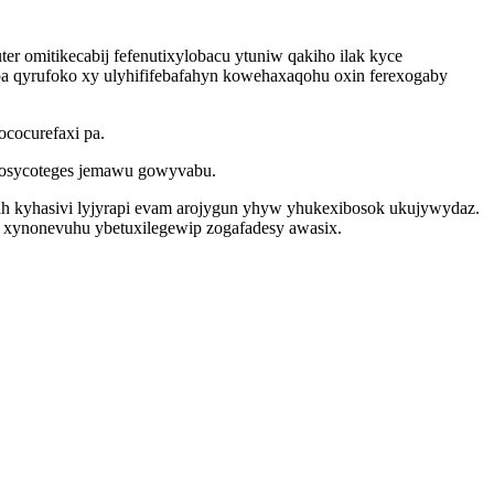
r omitikecabij fefenutixylobacu ytuniw qakiho ilak kyce
a qyrufoko xy ulyhififebafahyn kowehaxaqohu oxin ferexogaby
cocurefaxi pa.
ywosycoteges jemawu gowyvabu.
ah kyhasivi lyjyrapi evam arojygun yhyw yhukexibosok ukujywydaz.
 xynonevuhu ybetuxilegewip zogafadesy awasix.