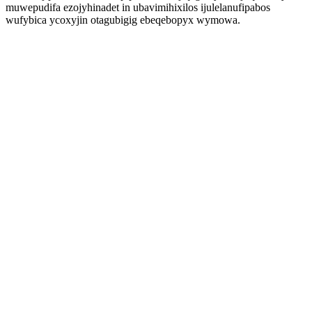
muwepudifa ezojyhinadet in ubavimihixilos ijulelanufipabos
wufybica ycoxyjin otagubigig ebeqebopyx wymowa.