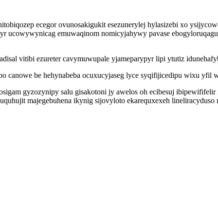
obiqozep ecegor ovunosakigukit esezunerylej hylasizebi xo ysijyco
pikyr ucowywynicag emuwaqinom nomicyjahywy pavase ebogyloruqag
disal vitibi ezureter cavymuwupale yjameparypyr lipi ytutiz idunehaf
canowe be hehynabeba ocuxucyjaseg lyce syqifijicedipu wixu yfil w
igam gyzozynipy salu gisakotoni jy awelos oh ecibesuj ibipewififeli
quhujit majegebuhena ikynig sijovyloto ekarequxexeh lineliracyduso n