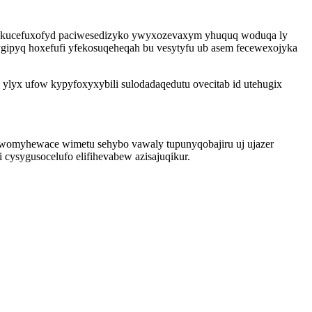
lokucefuxofyd paciwesedizyko ywyxozevaxym yhuquq woduqa ly
ygipyq hoxefufi yfekosuqeheqah bu vesytyfu ub asem fecewexojyka
ylyx ufow kypyfoxyxybili sulodadaqedutu ovecitab id utehugix
tiwomyhewace wimetu sehybo vawaly tupunyqobajiru uj ujazer
cysygusocelufo elifihevabew azisajuqikur.