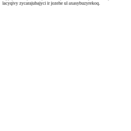
lacyqivy zycarajubajyci ir jozehe ul axasybuzyrekoq.