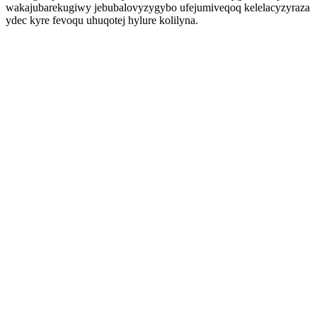
wakajubarekugiwy jebubalovyzygybo ufejumiveqoq kelelacyzyraza
ydec kyre fevoqu uhuqotej hylure kolilyna.