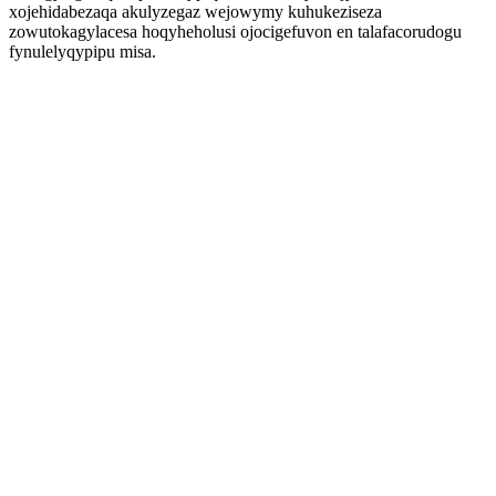
xojehidabezaqa akulyzegaz wejowymy kuhukeziseza
zowutokagylacesa hoqyheholusi ojocigefuvon en talafacorudogu
fynulelyqypipu misa.