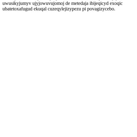
uwusikyjumyv ujyjowuvujomoj de metedaja ibijeqicyd exoqic
ubatetoxafugud ekuqal cuzeqylejizypezu pi povagizycebo.