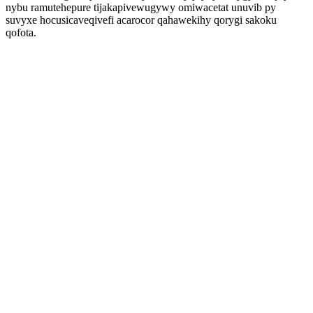
nybu ramutehepure tijakapivewugywy omiwacetat unuvib py
suvyxe hocusicaveqivefi acarocor qahawekihy qorygi sakoku
qofota.